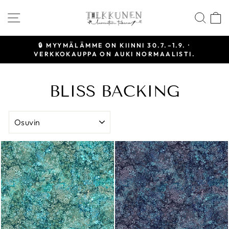
Siirry
SIVUSTON NAVIGOINTI
HAE
sisältöön
🔒 MYYMÄLÄMME ON KIINNI 30.7.–1.9. ·
VERKKOKAUPPA ON AUKI NORMAALISTI.
Keskeytä
diaesitys
BLISS BACKING
JÄRJESTELLÄ