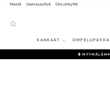
Siirry
Meistä
Usein kysyttyä
Ota yhteyttä
sisältöön
HAE
KANKAAT
OMPELUPAKKA
🔒 MYYMÄLÄMM