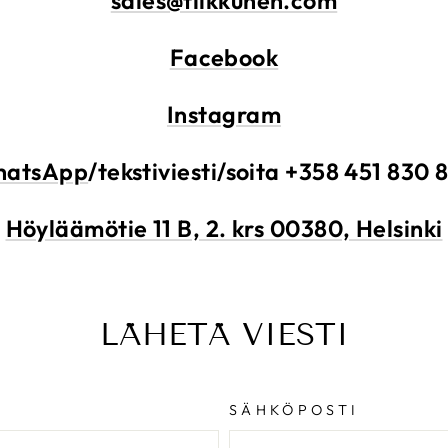
sales@tilkkunen.com
Facebook
Instagram
atsApp
/tekstiviesti/soita +358 451 830 
Höyläämötie 11 B, 2. krs 00380, Helsinki
LÄHETÄ VIESTI
SÄHKÖPOSTI