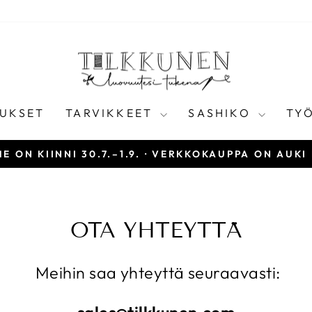
UKSET
TARVIKKEET
SASHIKO
TY
E ON KIINNI 30.7.–1.9. · VERKKOKAUPPA ON AUKI
Keskeytä
diaesitys
OTA YHTEYTTÄ
Meihin saa yhteyttä seuraavasti: