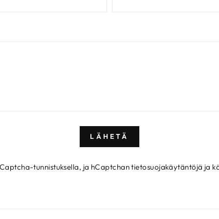
LÄHETÄ
hCaptcha-tunnistuksella, ja hCaptchan
tietosuojakäytäntöjä
ja
k