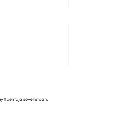
äyttöehtoja
sovelletaan.