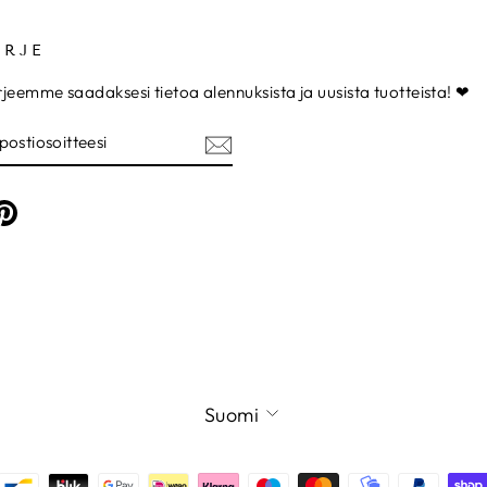
IRJE
irjeemme saadaksesi tietoa alennuksista ja uusista tuotteista! ❤
TIOSOITTEESI
am
cebook
Pinterest
KIELI
Suomi