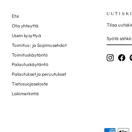
UUTISK
Etsi
Tilaa uutisk
Ota yhteyttä
SYÖTÄ
TILAA
Usein kysyttyä
SÄHKÖPOS
Toimitus- ja Sopimusehdot
Toimituskäytäntö
Instagr
Fa
Palautuskäytäntö
Palautukset ja peruutukset
Tietosuojaseloste
Lakimerkintä