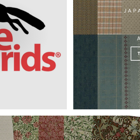
JAP
A