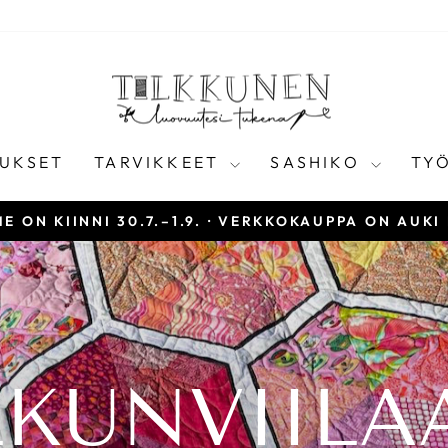
TILKKUNEN
UKSET
TARVIKKEET
SASHIKO
TY
E ON KIINNI 30.7.–1.9. · VERKKOKAUPPA ON AUKI
Keskeytä
diaesitys
LKUNVIILA