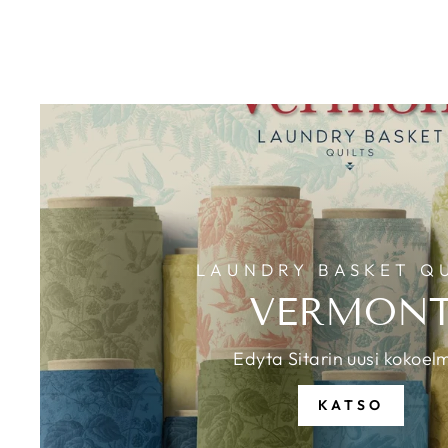
LAUNDRY BASKET QU
VERMON
Edyta Sitarin uusi kokoel
KATSO