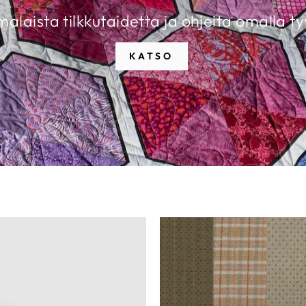
alaista tilkkutaidetta ja ohjeita omalla tyy
KATSO