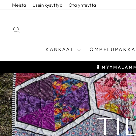
Siirry
Meistä
Usein kysyttyä
Ota yhteyttä
sisältöön
HAE
KANKAAT
OMPELUPAKKA
🔒 MYYMÄLÄMM
TI