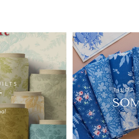
ILTS
TILDA 
T
SOM
ma!