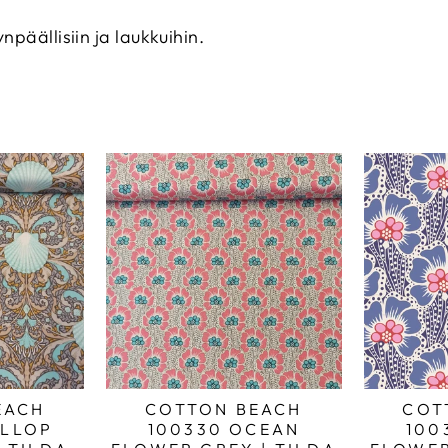
ynpäällisiin ja laukkuihin.
EACH
COTTON BEACH
COT
ALLOP
100330 OCEAN
100