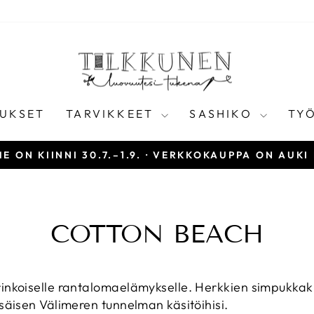
UKSET
TARVIKKEET
SASHIKO
TY
E ON KIINNI 30.7.–1.9. · VERKKOKAUPPA ON AUKI
Keskeytä
diaesitys
COTTON BEACH
inkoiselle rantalomaelämykselle. Herkkien simpukkaku
esäisen Välimeren tunnelman käsitöihisi.