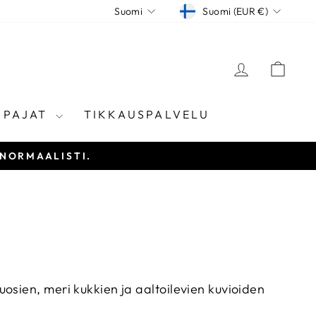
VALUUTTA
KIELI
Suomi (EUR €)
Suomi
KIRJAUD
KÄR
ÖPAJAT
TIKKAUSPALVELU
 NORMAALISTI.
osien, meri kukkien ja aaltoilevien kuvioiden