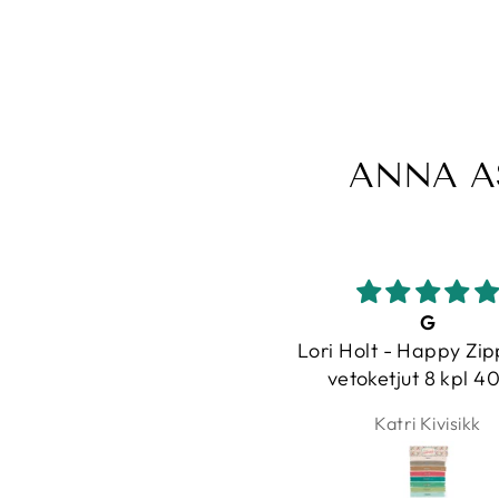
ANNA A
G
Lori Holt - Happy Zippers 3,
vetoketjut 8 kpl 40cm
Katri Kivisikk
la