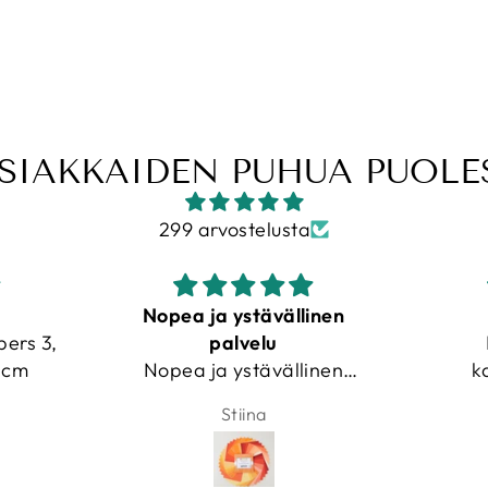
SIAKKAIDEN PUHUA PUOL
299 arvostelusta
Nopea ja ystävällinen
Hyödyllinen!
palvelu
Hyödyllinen lis
Nopea ja ystävällinen
kangasvarastoon
palvelu. Kankaat
Stiina
Nimetön
adukkaita ja vaihtoehtoja
paljon.