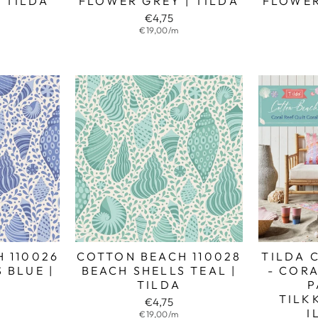
| TILDA
FLOWER GREY | TILDA
FLOWER
€4,75
€19,00/m
 110026
COTTON BEACH 110028
TILDA 
 BLUE |
BEACH SHELLS TEAL |
- CORA
TILDA
P
TILK
€4,75
I
€19,00/m