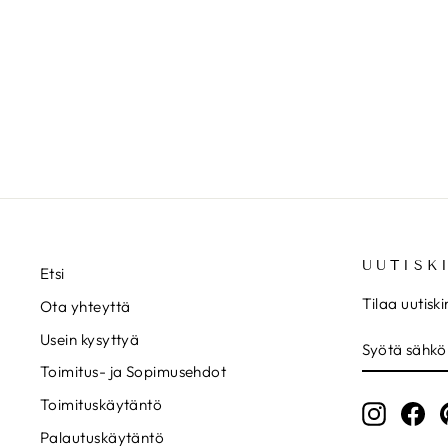
UUTISK
Etsi
Tilaa uutisk
Ota yhteyttä
SYÖTÄ
TILAA
Usein kysyttyä
SÄHKÖPOS
Toimitus- ja Sopimusehdot
Toimituskäytäntö
Instagr
Fa
Palautuskäytäntö