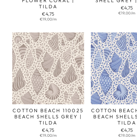
FLOWER CORAL |
SHELL GREY 
TILDA
€4,75
€19,00/m
€4,75
€19,00/m
COTTON BEACH 110025
COTTON BEACH
BEACH SHELLS GREY |
BEACH SHELLS
TILDA
TILDA
€4,75
€4,75
€19,00/m
€19,00/m