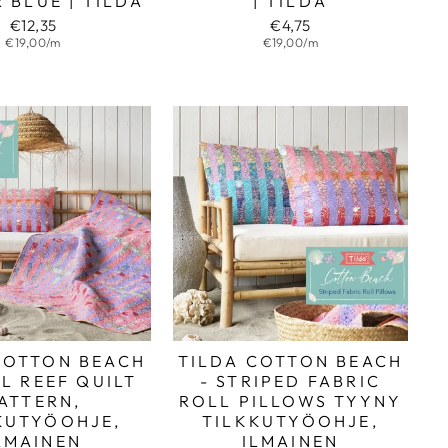
 BLUE | TILDA
| TILDA
€12,35
€4,75
€19,00/m
€19,00/m
COTTON BEACH
TILDA COTTON BEACH
L REEF QUILT
- STRIPED FABRIC
ATTERN,
ROLL PILLOWS TYYNY
KUTYÖOHJE,
TILKKUTYÖOHJE,
LMAINEN
ILMAINEN