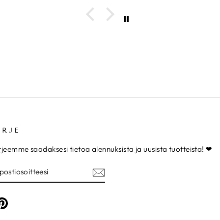
IRJE
irjeemme saadaksesi tietoa alennuksista ja uusista tuotteista! ❤
TIOSOITTEESI
am
cebook
Pinterest