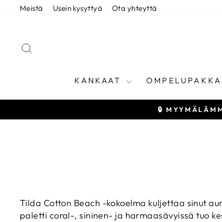
Siirry
Meistä
Usein kysyttyä
Ota yhteyttä
sisältöön
HAE
KANKAAT
OMPELUPAKKA
🔒 MYYMÄLÄMM
Tilda Cotton Beach -kokoelma kuljettaa sinut aur
paletti coral-, sininen- ja harmaasävyissä tuo k