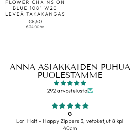
FLOWER CHAINS ON
BLUE 108" W20
LEVEÄ TAKAKANGAS
€8,50
€34,00/m
ANNA ASIAKKAIDEN PUHUA
PUOLESTAMME
292 arvostelusta
Nopea ja ystävällinen palvelu
etjut 8 kpl
Nopea ja ystävällinen palvelu. Kan
laadukkaita ja vaihtoehtoja paljo