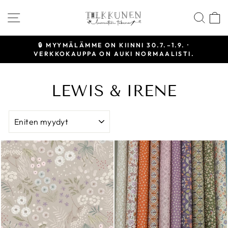
Siirry
SIVUSTON NAVIGOINTI
HAE
sisältöön
🔒 MYYMÄLÄMME ON KIINNI 30.7.–1.9. ·
VERKKOKAUPPA ON AUKI NORMAALISTI.
Keskeytä
diaesitys
LEWIS & IRENE
JÄRJESTELLÄ