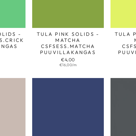
OLIDS -
TULA PINK SOLIDS -
TULA P
S.CRICK
MATCHA
ANGAS
CSFSESS.MATCHA
CSF
PUUVILLAKANGAS
PUUV
€4,00
€16,00/m