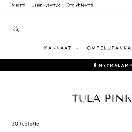
Siirry
Meistä
Usein kysyttyä
Ota yhteyttä
sisältöön
HAE
KANKAAT
OMPELUPAKKA
🔒 MYYMÄLÄMM
TULA PINK
30 tuotetta