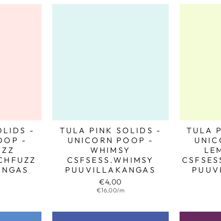
OLIDS -
TULA PINK SOLIDS -
TULA P
OOP -
UNICORN POOP -
UNIC
UZZ
WHIMSY
LE
CHFUZZ
CSFSESS.WHIMSY
CSFSE
ANGAS
PUUVILLAKANGAS
PUUV
€4,00
€16,00/m