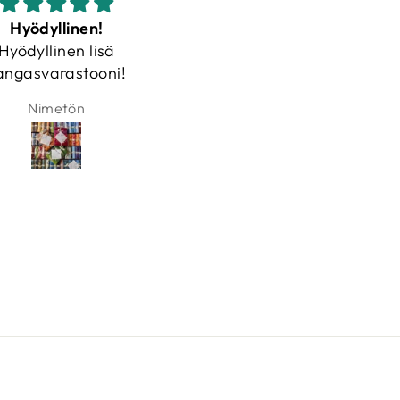
Upea kangas
Hurtig levering
ea kangas ja paras
Hurtig levering. Lækkert
kangaskauppa💖
stof.
Merja Anttila
Jeanette Gregersen