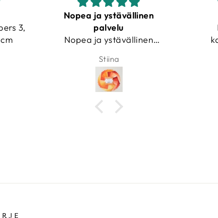
linen
Hyödyllinen!
Hyödyllinen lisä
Up
linen
kangasvarastooni!
at
Nimetön
toehtoja
IRJE