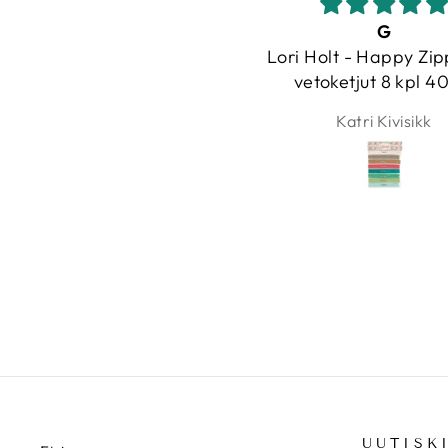
G
Nopea ja ystäväl
ori Holt - Happy Zippers 3,
palvelu
vetoketjut 8 kpl 40cm
Nopea ja ystäväl
palvelu. Kanka
Katri Kivisikk
Stiina
laadukkaita ja vaih
paljon.
UUTISK