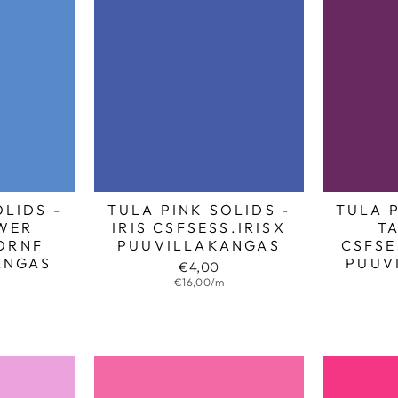
OLIDS -
TULA PINK SOLIDS -
TULA P
WER
IRIS CSFSESS.IRISX
T
ORNF
PUUVILLAKANGAS
CSFSE
ANGAS
PUUV
€4,00
€16,00/m