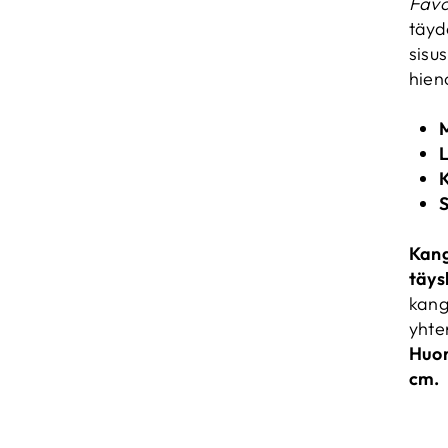
Favo
täyde
sisu
hien
M
L
S
Kan
täys
kang
yhte
Huom
cm.