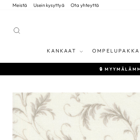
Siirry
Meistä
Usein kysyttyä
Ota yhteyttä
sisältöön
HAE
KANKAAT
OMPELUPAKKA
🔒 MYYMÄLÄMM