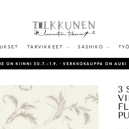
UKSET
TARVIKKEET
SASHIKO
TY
E ON KIINNI 30.7.–1.9. · VERKKOKAUPPA ON AUKI
Keskeytä
diaesitys
3 
VI
F
P