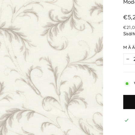
Mod
Norm
€5,
€21,
Sisäl
MÄ
−