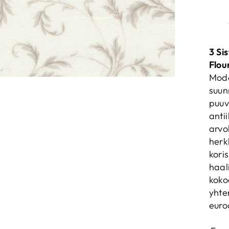
3 Si
Flou
Moda
suun
puuv
anti
arvo
herk
koris
haal
koko
yhte
euro