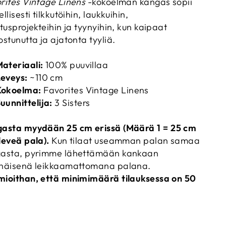
rites Vintage Linens
-kokoelman kangas sopii
llisesti tilkkutöihin, laukkuihin,
stusprojekteihin ja tyynyihin, kun kaipaat
ostunutta ja ajatonta tyyliä.
ateriaali:
100% puuvillaa
eveys:
~110 cm
Kokoelma:
Favorites Vintage Linens
uunnittelija:
3 Sisters
gasta myydään 25 cm
erissä (Määrä 1 = 25 cm
leveä pala).
Kun tilaat useamman palan samaa
asta, pyrimme lähettämään kankaan
näisenä leikkaamattomana palana.
ioithan, että minimimäärä tilauksessa on 50