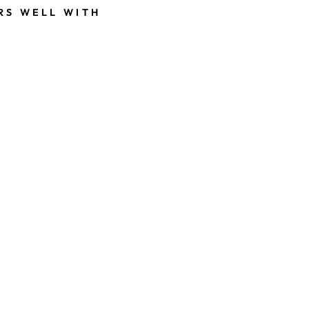
RS WELL WITH
3
S
I
S
T
E
R
S
-
F
A
V
O
R
I
T
E
S
V