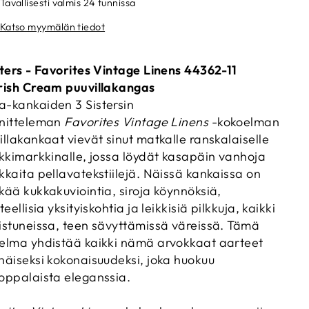
Tavallisesti valmis 24 tunnissa
Katso myymälän tiedot
sters - Favorites Vintage Linens 44362-11
rish Cream puuvillakangas
-kankaiden 3 Sistersin
nitteleman
Favorites Vintage Linens
-kokoelman
illakankaat vievät sinut matkalle ranskalaiselle
ikkimarkkinalle, jossa löydät kasapäin vanhoja
kkaita pellavatekstiilejä. Näissä kankaissa on
kää kukkakuviointia, siroja köynnöksiä,
teellisia yksityiskohtia ja leikkisiä pilkkuja, kaikki
istuneissa, teen sävyttämissä väreissä. Tämä
elma yhdistää kaikki nämä arvokkaat aarteet
näiseksi kokonaisuudeksi, joka huokuu
oppalaista eleganssia.