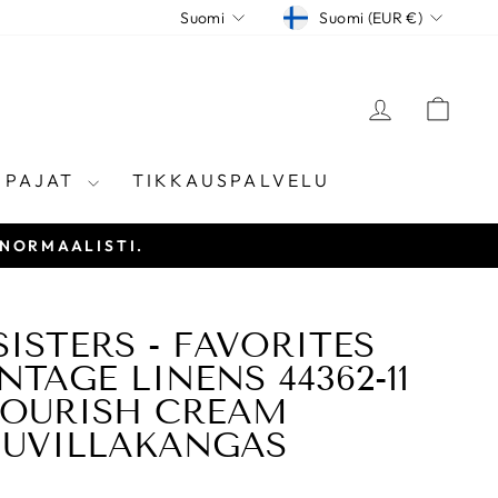
VALUUTTA
KIELI
Suomi (EUR €)
Suomi
KIRJAUD
KÄR
ÖPAJAT
TIKKAUSPALVELU
 NORMAALISTI.
SISTERS - FAVORITES
NTAGE LINENS 44362-11
LOURISH CREAM
UUVILLAKANGAS