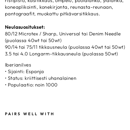
ristipisto, käsitikkaus, ompelu, puolalanka, ylälanka,
koneaplikointi, konekirjonta, reunasta-reunaan,
pantograafit, muokattu pitkävarsitikkaus.
Neulasuositukset:
80/12 Microtex / Sharp, Universal tai Denim Needle
(puolassa 40wt tai 50wt)
90/14 tai 75/11 tikkausneula (puolassa 40wt tai 50wt)
3.5 tai 4.0 Longarm-tikkausneula (puolassa 50wt)
Iberianilves
• Sijainti: Espanja
• Status: kriittisesti uhanalainen
• Populaatio: noin 1000
PAIRS WELL WITH
A