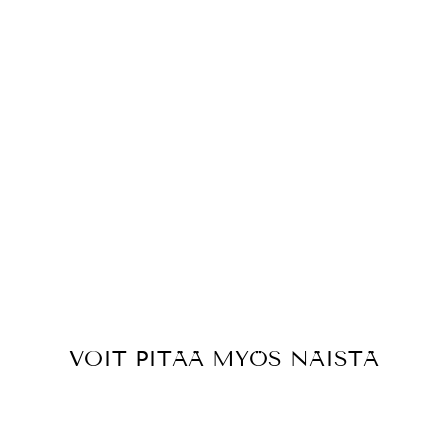
N
K
A
P
A
K
E
T
T
I
€34,00
VOIT PITÄÄ MYÖS NÄISTÄ