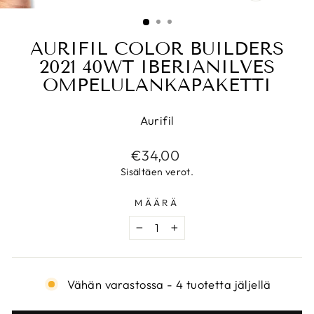
SULJE
(ESC)
AURIFIL COLOR BUILDERS
2021 40WT IBERIANILVES
OMPELULANKAPAKETTI
Aurifil
Normaalihinta
€34,00
Sisältäen verot.
MÄÄRÄ
−
+
Vähän varastossa - 4 tuotetta jäljellä