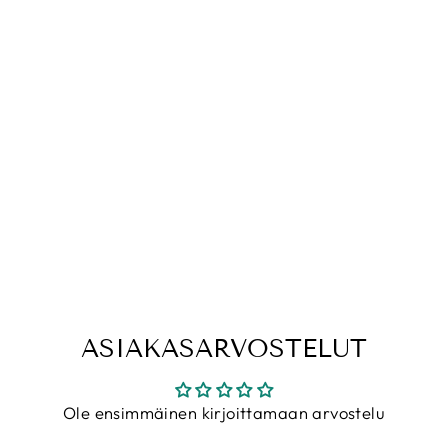
AURIFIL COLOR
BUILDERS 2021
40WT
IBERIANILVES
OMPELULANKAP
AKETTI
€34,00
ASIAKASARVOSTELUT
Ole ensimmäinen kirjoittamaan arvostelu