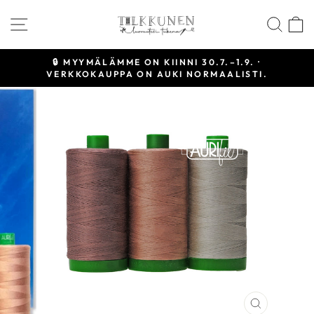
Siirry
SIVUSTON NAVIGOINTI
HAE
sisältöön
🔒 MYYMÄLÄMME ON KIINNI 30.7.–1.9. ·
VERKKOKAUPPA ON AUKI NORMAALISTI.
Keskeytä
diaesitys