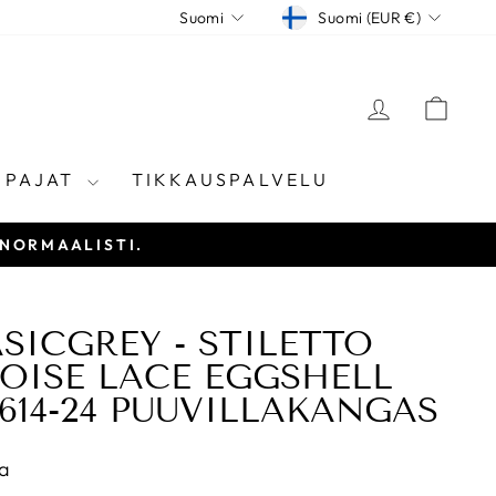
VALUUTTA
KIELI
Suomi (EUR €)
Suomi
KIRJAUD
KÄR
ÖPAJAT
TIKKAUSPALVELU
 NORMAALISTI.
SICGREY - STILETTO
OISE LACE EGGSHELL
614-24 PUUVILLAKANGAS
a