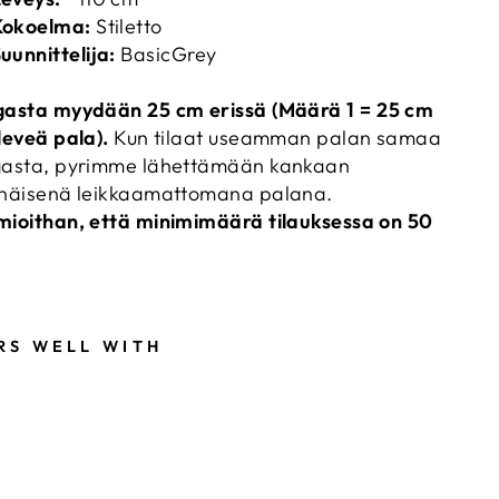
Kokoelma:
Stiletto
uunnittelija:
BasicGrey
gasta myydään 25 cm
erissä (Määrä 1 = 25 cm
leveä pala).
Kun tilaat useamman palan samaa
asta, pyrimme lähettämään kankaan
näisenä leikkaamattomana palana.
ioithan, että minimimäärä tilauksessa on 50
RS WELL WITH
B
A
S
I
C