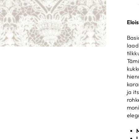
Eloi
Basi
laad
tilk
Tämä
kukk
hien
kara
ja i
rohk
moni
eleg
M
L