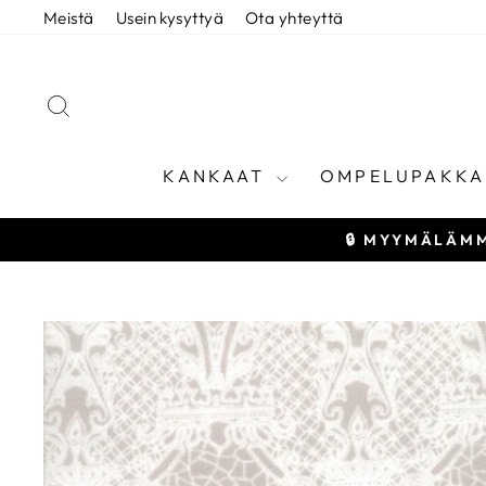
Siirry
Meistä
Usein kysyttyä
Ota yhteyttä
sisältöön
HAE
KANKAAT
OMPELUPAKKA
🔒 MYYMÄLÄMM