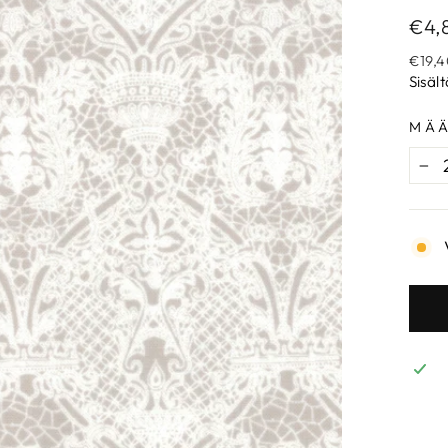
Norm
€4,
€19,4
Sisäl
MÄ
−