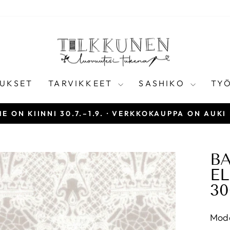
UKSET
TARVIKKEET
SASHIKO
TY
E ON KIINNI 30.7.–1.9. · VERKKOKAUPPA ON AUKI
Keskeytä
diaesitys
BA
EL
30
Mod