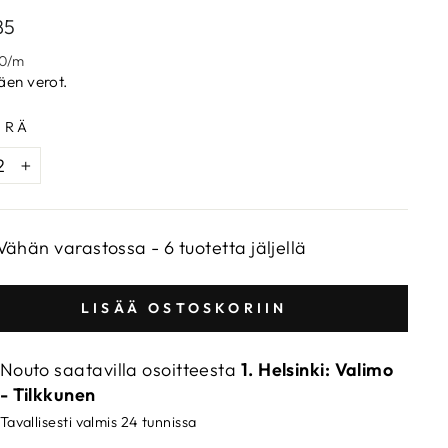
aalihinta
85
0
/
m
täen verot.
ÄRÄ
+
Vähän varastossa - 6 tuotetta jäljellä
LISÄÄ OSTOSKORIIN
Nouto saatavilla osoitteesta
1. Helsinki: Valimo
- Tilkkunen
Tavallisesti valmis 24 tunnissa