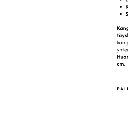
S
Kan
täys
kang
yhte
Huom
cm.
PAI