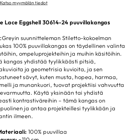
Katso myymälän tiedot
se Lace Eggshell 30614-24 puuvillakangas
cGreyin suunnitteleman Stiletto-kokoelman
ukas 100% puuvillakangas on täydellinen valinta
kutöihin, ompeluprojekteihin ja muihin käsitöihin.
 kangas yhdistää tyylikkäästi pitsiä,
akuvioita ja geometrisia kuvioita, ja sen
ostuneet sävyt, kuten musta, hopea, harmaa,
melli ja munankuori, tuovat projektiisi vahvuutta
tsevarmuutta. Käytä yksinään tai yhdistä
easti kontrastiväreihin – tämä kangas on
puolinen ja antaa projekteillesi tyylikkään ja
antin ilmeen.
ateriaali:
100% puuvillaa
eveys:
~110 cm