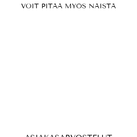
VOIT PITÄÄ MYÖS NÄISTÄ
BELLA SOLIDS
9900-143
POPSICLE
PUUVILLAKANG
AS
€3,75
€15,00/m