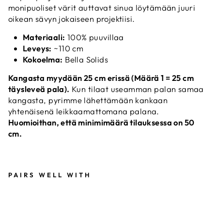
monipuoliset värit auttavat sinua löytämään juuri
oikean sävyn jokaiseen projektiisi.
Materiaali:
100% puuvillaa
Leveys:
~110 cm
Kokoelma:
Bella Solids
Kangasta myydään 25 cm
erissä (Määrä 1 = 25 cm
täysleveä pala).
Kun tilaat useamman palan samaa
kangasta, pyrimme lähettämään kankaan
yhtenäisenä leikkaamattomana palana.
Huomioithan, että minimimäärä tilauksessa on 50
cm.
PAIRS WELL WITH
B
E
L