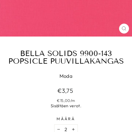
SU
(E
BELLA SOLIDS 9900-143
POPSICLE PUUVILLAKANGAS
Moda
Normaalihinta
€3,75
€15,00
/
m
Sisältäen verot.
MÄÄRÄ