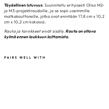
Täydellinen Istuvuus
: Suunniteltu erityisesti Oliso M2-
ja M3-projektiraudoille, ja se sopii useimmille
matkakauttoreille, jotka ovat enintään 17,8 cm x 10,2
cm x 10,2 cm kokoisia.
Rauta ja tarvikkeet eivät sisälly.
Rauta on oltava
kylmä ennen laukkuun laittamista.
PAIRS WELL WITH
O
L
I
S
O
P
I
E
N