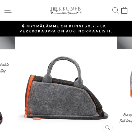
Siirry
SIVUSTON NAVIGOINTI
HAE
sisältöön
🔒 MYYMÄLÄMME ON KIINNI 30.7.–1.9. ·
VERKKOKAUPPA ON AUKI NORMAALISTI.
Keskeytä
diaesitys