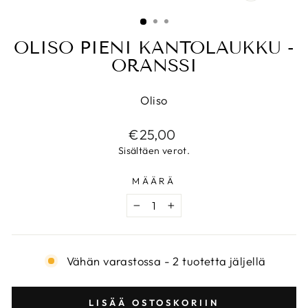
SULJE
(ESC)
OLISO PIENI KANTOLAUKKU -
ORANSSI
Oliso
Normaalihinta
€25,00
Sisältäen verot.
MÄÄRÄ
−
+
Vähän varastossa - 2 tuotetta jäljellä
LISÄÄ OSTOSKORIIN