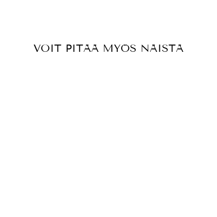
VOIT PITÄÄ MYÖS NÄISTÄ
OLISO PIENI
KANTOLAUKKU -
ORANSSI
€25,00