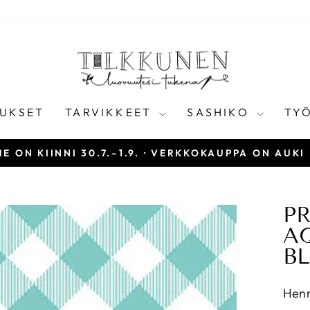
UKSET
TARVIKKEET
SASHIKO
TY
E ON KIINNI 30.7.–1.9. · VERKKOKAUPPA ON AUKI
Keskeytä
diaesitys
PR
AQ
B
Henr