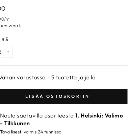
aalihinta
00
00
/
m
täen verot.
ÄRÄ
+
Vähän varastossa - 5 tuotetta jäljellä
LISÄÄ OSTOSKORIIN
Nouto saatavilla osoitteesta
1. Helsinki: Valimo
- Tilkkunen
Tavallisesti valmis 24 tunnissa