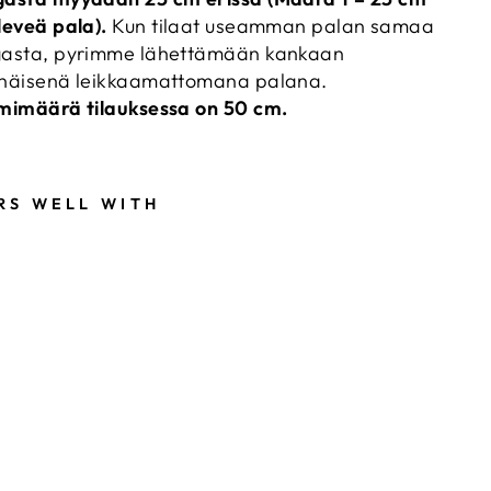
leveä pala).
Kun tilaat useamman palan samaa
asta, pyrimme lähettämään kankaan
näisenä leikkaamattomana palana.
mimäärä tilauksessa on 50 cm.
RS WELL WITH
P
R
I
S
C
I
L
L
A
'
S