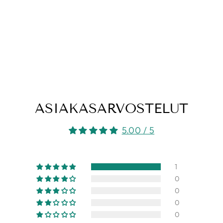
ASIAKASARVOSTELUT
5.00 / 5
1
0
0
0
0