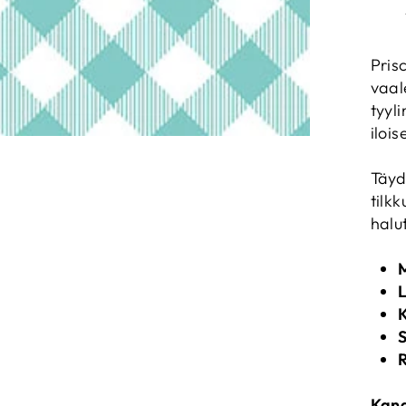
Pris
vaal
tyyl
iloi
Täyd
tilkk
halu
M
S
Kang