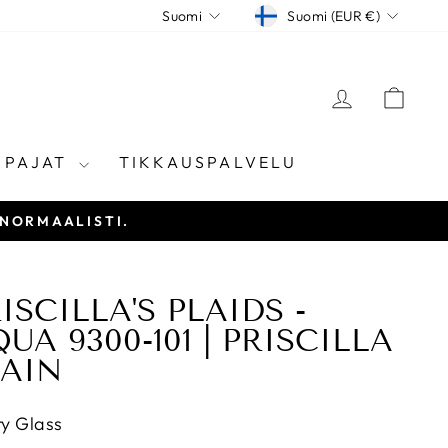
VALUUTTA
KIELI
Suomi (EUR €)
Suomi
KIRJAUD
KÄR
ÖPAJAT
TIKKAUSPALVELU
 NORMAALISTI.
ISCILLA'S PLAIDS -
UA 9300-101 | PRISCILLA
LAIN
y Glass