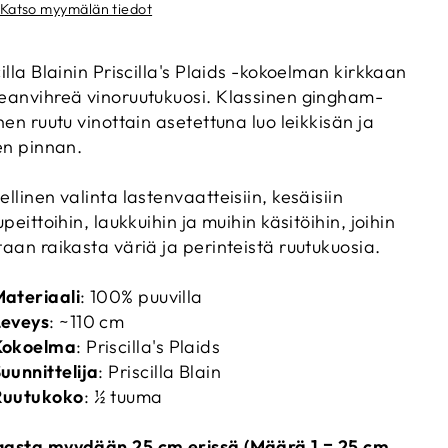
Katso myymälän tiedot
cilla Blainin Priscilla's Plaids -kokoelman kirkkaan
eanvihreä vinoruutukuosi. Klassinen gingham-
inen ruutu vinottain asetettuna luo leikkisän ja
sen pinnan.
ellinen valinta lastenvaatteisiin, kesäisiin
upeittoihin, laukkuihin ja muihin käsitöihin, joihin
taan raikasta väriä ja perinteistä ruutukuosia.
ateriaali
: 100% puuvilla
Leveys
: ~110 cm
Kokoelma
: Priscilla's Plaids
uunnittelija
: Priscilla Blain
Ruutukoko
: ½ tuuma
asta myydään 25 cm erissä (Määrä 1 = 25 cm