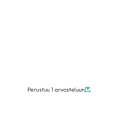
9300-101 | PRISCILLA BLAIN
€5,00
€20,00/m
Perustuu 1 arvosteluun