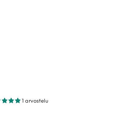
I
S
C
I
L
L
A
B
L
A
I
N
€5,00
€20,00/m
1 arvostelu