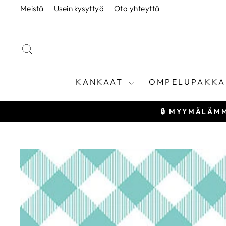
Siirry
Meistä
Usein kysyttyä
Ota yhteyttä
sisältöön
HAE
KANKAAT
OMPELUPAKKA
🔒 MYYMÄLÄMM