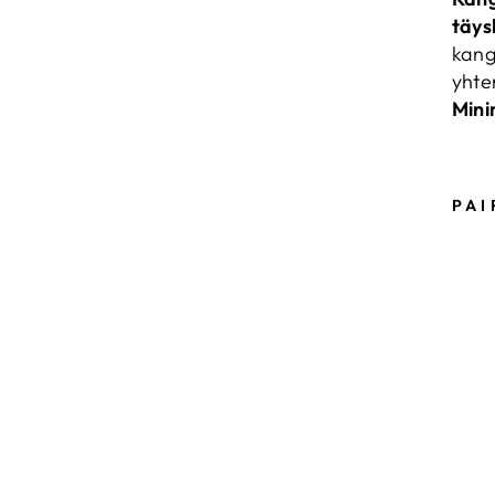
täys
kang
yhte
Mini
PAI