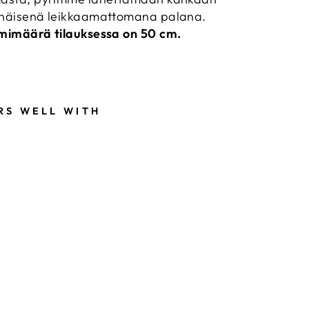
näisenä leikkaamattomana palana.
mimäärä tilauksessa on 50 cm.
RS WELL WITH
R
U
B
Y
S
T
A
R
S
O
C
I