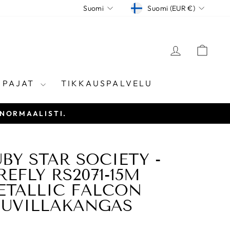
VALUUTTA
KIELI
Suomi (EUR €)
Suomi
KIRJAUD
KÄR
ÖPAJAT
TIKKAUSPALVELU
 NORMAALISTI.
BY STAR SOCIETY -
REFLY RS2071-15M
ETALLIC FALCON
UUVILLAKANGAS