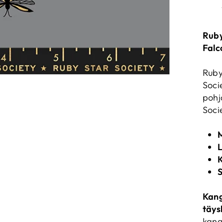
Ruby
Falc
Ruby
Soci
pohj
Soci
M
S
Kang
täys
kang