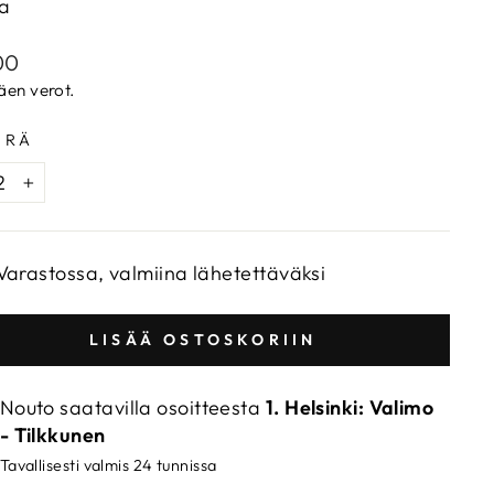
a
aalihinta
00
täen verot.
ÄRÄ
+
Varastossa, valmiina lähetettäväksi
LISÄÄ OSTOSKORIIN
Nouto saatavilla osoitteesta
1. Helsinki: Valimo
- Tilkkunen
Tavallisesti valmis 24 tunnissa