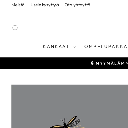
Siirry
Meistä
Usein kysyttyä
Ota yhteyttä
sisältöön
HAE
KANKAAT
OMPELUPAKKA
🔒 MYYMÄLÄMM