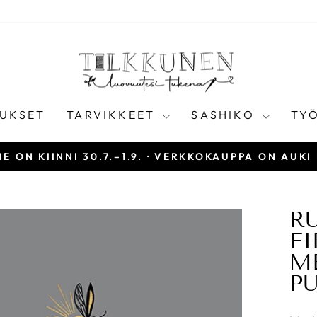
UKSET
TARVIKKEET
SASHIKO
TY
E ON KIINNI 30.7.–1.9. · VERKKOKAUPPA ON AUKI
Keskeytä
diaesitys
RU
FI
M
P