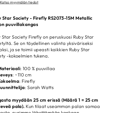
Katso myymälän tiedot
 Star Society - Firefly RS2073-15M Metallic
on puuvillakangas
 Star Society Firefly on peruskuosi Ruby Star
etyltä. Se on täydellinen valinta yksiväriseksi
aksi, ja se toimii upeasti kaikkien Ruby Star
ety -kokoelmien tukena.
ateriaali
: 100 % puuvillaa
Leveys
: ~110 cm
Kokoelma
: Firefly
uunnittelija
: Sarah Watts
asta myydään 25 cm erissä (Määrä 1 = 25 cm
leveä pala).
Kun tilaat useamman palan samaa
asta, pyrimme lähettämään kankaan