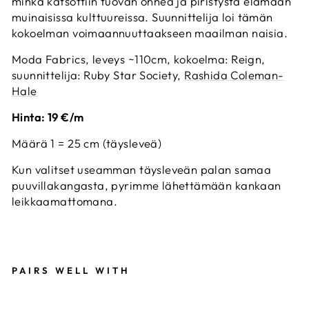
minkä katsottiin tuovan onnea ja piristystä elämään
muinaisissa kulttuureissa. Suunnittelija loi tämän
kokoelman voimaannuuttaakseen maailman naisia.
Moda Fabrics, leveys ~110cm, kokoelma: Reign,
suunnittelija: Ruby Star Society,
Rashida Coleman-
Hale
Hinta: 19 €/m
Määrä 1 = 25 cm (täysleveä)
Kun valitset useamman täysleveän palan samaa
puuvillakangasta, pyrimme lähettämään kankaan
leikkaamattomana.
PAIRS WELL WITH
R