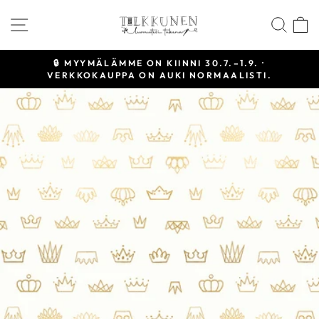
Siirry
SIVUSTON NAVIGOINTI
HAE
sisältöön
🔒 MYYMÄLÄMME ON KIINNI 30.7.–1.9. ·
VERKKOKAUPPA ON AUKI NORMAALISTI.
Keskeytä
diaesitys