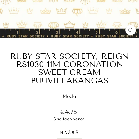
SU
(E
RUBY STAR SOCIETY, REIGN
RS1030-11M CORONATION
SWEET CREAM
PUUVILLAKANGAS
Moda
Normaalihinta
€4,75
Sisältäen verot.
MÄÄRÄ