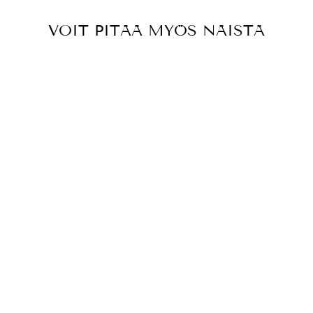
VOIT PITÄÄ MYÖS NÄISTÄ
RUBY STAR
SOCIETY, REIGN
RS1030-11M
CORONATION
SWEET CREAM
PUUVILLAKANG
AS
€4,75