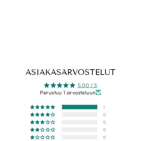
TOWEL 160106
KEKSI-RAITA
SININEN
PUUVILLAKANG
AS
€5,00
€20,00/m
ASIAKASARVOSTELUT
5.00 / 5
Perustuu 1 arvosteluun
1
0
0
0
0