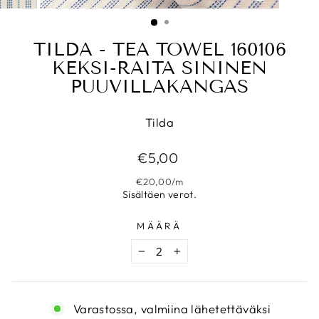
SULJE
(ESC)
TILDA - TEA TOWEL 160106
KEKSI-RAITA SININEN
PUUVILLAKANGAS
Tilda
Normaalihinta
€5,00
€20,00
/
m
Sisältäen verot.
MÄÄRÄ
−
+
Varastossa, valmiina lähetettäväksi