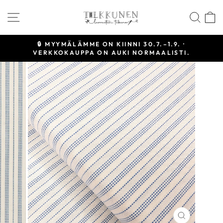
Siirry
SIVUSTON NAVIGOINTI
HAE
sisältöön
🔒 MYYMÄLÄMME ON KIINNI 30.7.–1.9. ·
VERKKOKAUPPA ON AUKI NORMAALISTI.
Keskeytä
diaesitys