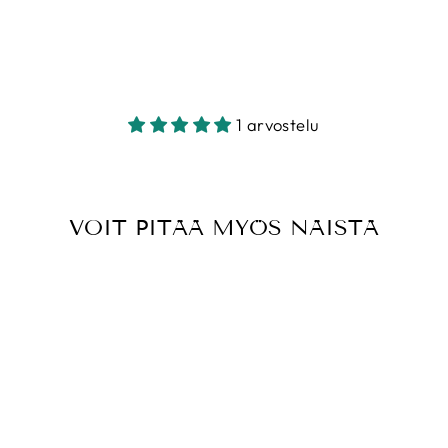
S
€5,00
€20,00/m
1 arvostelu
VOIT PITÄÄ MYÖS NÄISTÄ
TILDA - TEA