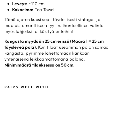
Leveys:
~110 cm
Kokoelma:
Tea Towel
Tämä ajaton kuosi sopii täydellisesti vintage- ja
maalaisromanttiseen tyyliin. Ihanteellinen valinta
myös lahjoiksi tai käsityötunteihin!
Kangasta myydään 25 cm erissä (Määrä 1 = 25 cm
täysleveä pala).
Kun tilaat useamman palan samaa
kangasta, pyrimme lähettämään kankaan
yhtenäisenä leikkaamattomana palana.
Minimimäärä tilauksessa on 50 cm.
PAIRS WELL WITH
T
I
L
D