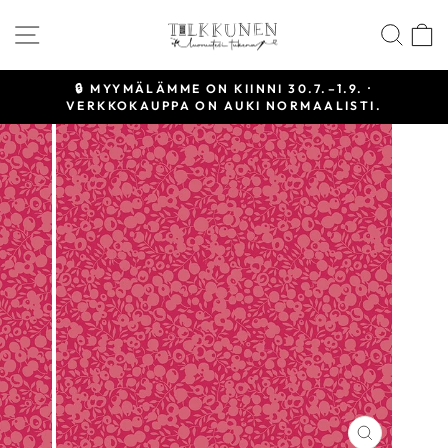
Siirry
SIVUSTON NAVIGOINTI
HAE
sisältöön
🔒 MYYMÄLÄMME ON KIINNI 30.7.–1.9. ·
VERKKOKAUPPA ON AUKI NORMAALISTI.
Keskeytä
diaesitys