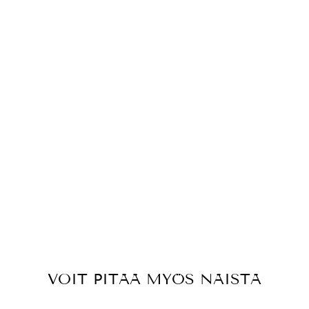
U
V
I
L
L
A
K
A
N
G
A
S
€5,00
€20,00/m
VOIT PITÄÄ MYÖS NÄISTÄ