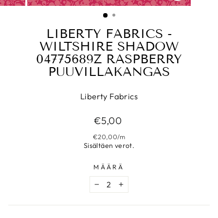
SULJE
(ESC)
LIBERTY FABRICS -
WILTSHIRE SHADOW
04775689Z RASPBERRY
PUUVILLAKANGAS
Liberty Fabrics
Normaalihinta
€5,00
€20,00
/
m
Sisältäen verot.
MÄÄRÄ
−
+