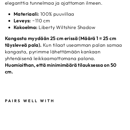
eleganttia tunnelmaa ja ajattoman ilmeen.
Materiaali:
100% puuvillaa
Leveys:
~110 cm
Kokoelma:
Liberty Wiltshire Shadow
Kangasta myydään 25 cm
erissä (Määrä 1 = 25 cm
täysleveä pala).
Kun tilaat useamman palan samaa
kangasta, pyrimme lähettämään kankaan
yhtenäisenä leikkaamattomana palana.
Huomioithan, että minimimäärä tilauksessa on 50
cm.
PAIRS WELL WITH
L
I
B